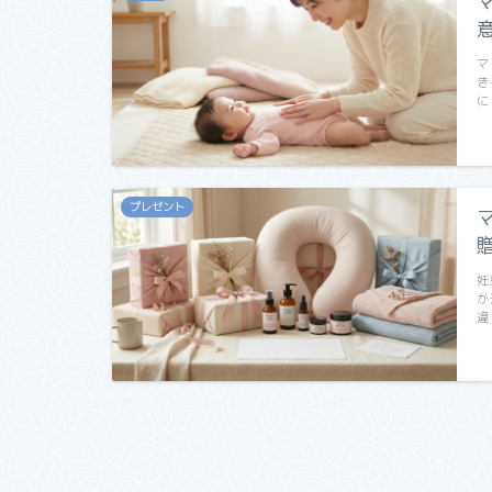
マ
き
に
プレゼント
妊
か
違